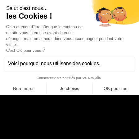
deux éléments. Les deux moteurs de jeu Unreal et Unity sont
également complémentaires. Il est grand temps de larguer les
amarres et de monter à bord !
LE LANGAGE DE PROGRAMMATION JAVASCRIPT POUR LE MÉTAVERS
Comme vous le savez, avec l’arrivée du
Web 3
ou le Web
décentralisé, Internet reste la porte d’entrée principale. Qui dit
navigateur Internet dit forcément
Javascript
. Facile à apprendre,
vous pouvez coder une blockchain avec Javascript ou faire des
applications RA et VR depuis le browser. Decentraland en fait
partie. Javascript est un choix judicieux pour ceux qui débutent.
C’est un excellent framework de base qui propose de
nombreuses utilisations et une multitude de fonctionnalités. Ils
peuvent aussi suivre un cours complet qui utilise Flask.
PYTHON, LANGAGE DE PROGRAMMATION EN VUE DU MÉTAVERS
Python
fonctionne grâce à un processus de développement web
transparent et ouvert. Sa base est open source. Le langage