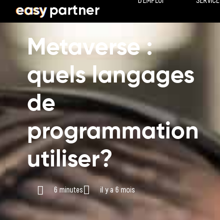
D’EMPLOI
SERVICE
Metaverse :
quels langages
de
programmation
utiliser?
6 minutes
il y a 6 mois