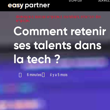
D’EMPLOI
SERVICE
développeur
,
marque employeur
,
recruteurs
,
rétention des
employés
Comment retenir
ses talents dans
la tech ?
6 minutes
il y a 5 mois