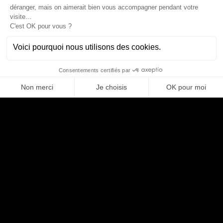
terme, ce qui augmente le taux de rétention.
Une stratégie efficace pour renforcer sa marque employeur
pourrait inclure des initiatives comme :
Favoriser une culture d’entreprise positive
Les talents tech apprécient les environnements de travail où ils
se sentent respectés et valorisés. Il est donc crucial de créer
une culture d’entreprise qui encourage l’innovation, l’inclusion et
le respect. Cela pourrait inclure des initiatives comme des
formations à la diversité et à l’inclusion, des événements
d’équipe réguliers, et des efforts pour promouvoir un équilibre
sain entre le travail et la vie personnelle.
Communiquer sur les valeurs et la mission
de l’entreprise
Il est important pour les talents tech de se sentir alignés avec la
mission et les valeurs de leur employeur. Les entreprises peuvent