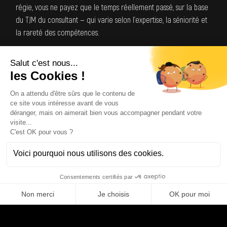
régie, vous ne payez que le temps réellement passé, sur la base
du TJM du consultant — qui varie selon l’expertise, la séniorité et
la rareté des compétences.
Pour situer le juste tarif d’un profil avant de vous engager,
consultez notre
baromètre des salaires et TJM
, mis à jour à
partir de nos missions réelles.
Comment choisir ? Les
bonnes questions à se
poser
Pour trancher, posez-vous quelques questions simples :
Mon périmètre est-il stable ou évolutif ?
S’il risque de
bouger, la régie vous évitera la lourdeur des
avenants. S’il est figé et clair, le forfait peut convenir.