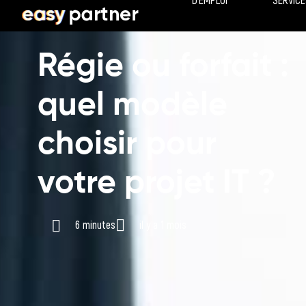
D’EMPLOI
SERVICE
Régie ou forfait :
quel modèle
choisir pour
votre projet IT ?
6 minutes
il y a 1 mois