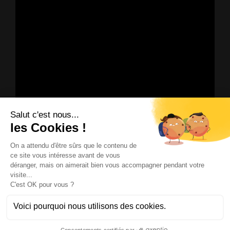
Paris -
460€ à 520€ / jour
Expert ClickHouse / Data Engineer Senior – Télécom –