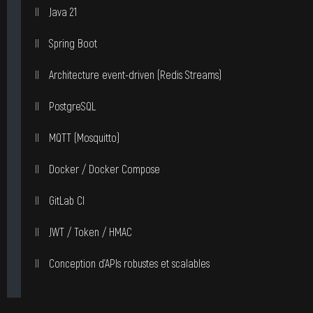
Java 21
Spring Boot
Architecture event-driven (Redis Streams)
PostgreSQL
MQTT (Mosquitto)
Docker / Docker Compose
GitLab CI
JWT / Token / HMAC
Conception d’APIs robustes et scalables