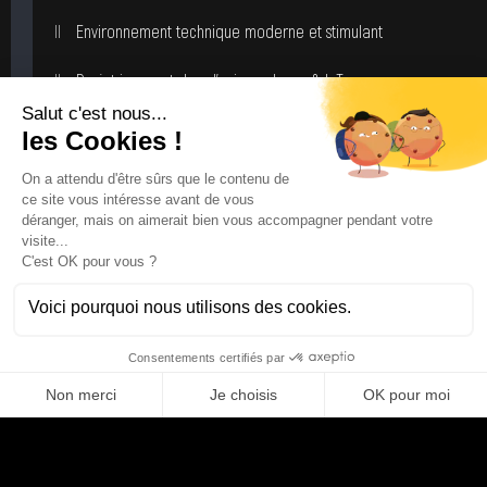
Environnement technique moderne et stimulant
Projet innovant dans l’univers drone & IoT
Mission temps plein sur 3–4 mois
Pourquoi nous rejoindre ?
Vous interviendrez sur une refonte backend ambitieuse dans un
environnement IoT complexe et stimulant. C’est une mission idéale pour
un profil senior qui aime structurer, industrialiser et élever le niveau
technique d’un produit en pleine évolution.
Si vous aimez les architectures propres, les systèmes event-driven
robustes et les environnements exigeants mais pragmatiques, cette
mission est faite pour vous.