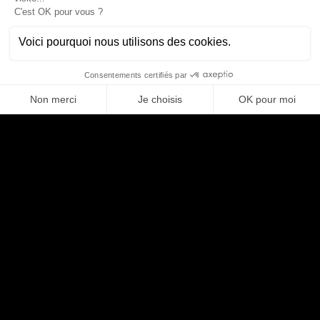
Intervenir sur des produits à forte valeur ajoutée technique
dans le domaine des télécoms
Travailler au contact d’experts réseau, ingénierie et data
Avoir un rôle clé et transverse dans la définition et l’évolution
des produits
Évoluer dans un contexte international et multi-projets
Rejoindre une organisation qui valorise l’expertise, la
collaboration et l’amélioration continue
Postuler
Partager