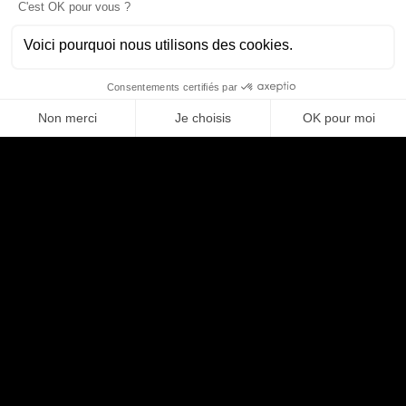
l’écosystème des crypto-monnaies
Bénéficier d’un cadre de travail agréable et dynamique au
centre de Paris
Évoluer dans une culture d’entreprise qui valorise l’autonomie,
l’excellence technique et l’esprit d’équipe
Rejoignez-nous pour faire partie de l’aventure des technologies de
demain et avoir un impact réel sur l’évolution des services financiers
digitaux !
Postuler
Partager