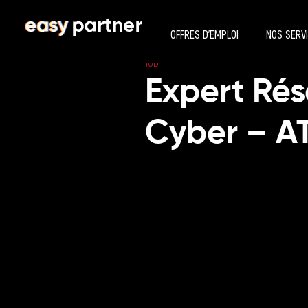
OFFRES D’EMPLOI
NOS SERV
JOB
Expert Ré
Cyber – A