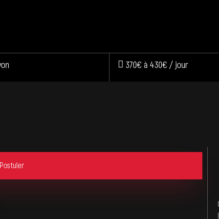
yon
370€ à 430€ / jour
Postuler