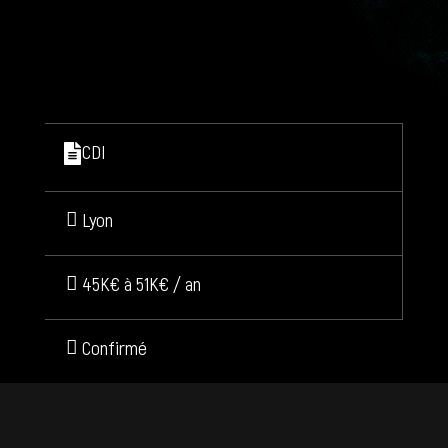
CDI
Lyon
45K€ à 51K€ / an
Confirmé