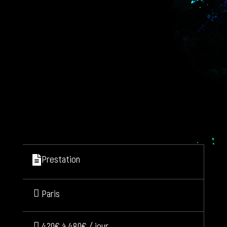
Prestation
Paris
420€ à 480€ / jour