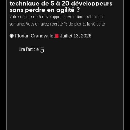
technique de 5 à 20 développeurs
sans perdre en agilité ?
Votre équipe de 5 développeurs livrait une feature par
semaine. Vous en avez recruté 15 de plus. Et la vélocité
Florian Grandvallet
Juillet 13, 2026
Lire l'article