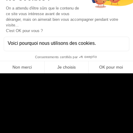
Compétences
BACKEND DEVELOPER
,
QA / TEST ENGINEER
L'AUTEUR
Tom
TESSIER
Business Developer