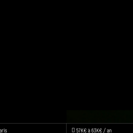
aris
57K€ à 63K€ / an