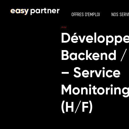
OFFRES D’EMPLOI
NOS SERV
JOB
Développe
Backend /
– Service
Monitoring
(H/F)