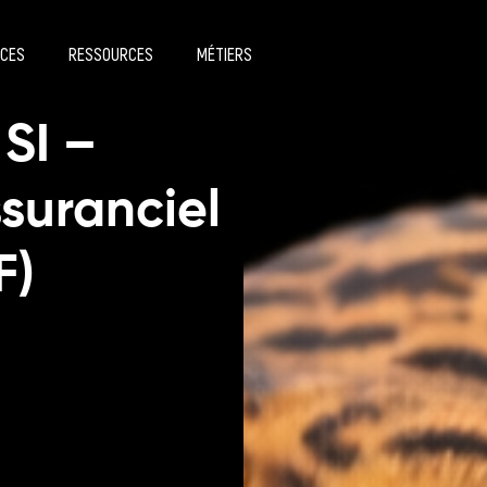
ICES
RESSOURCES
MÉTIERS
 SI –
suranciel
F)