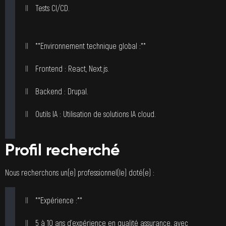
Tests CI/CD.
**Environnement technique global :**
Frontend : React, Next.js.
Backend : Drupal.
Outils IA : Utilisation de solutions IA cloud.
Profil recherché
Nous recherchons un(e) professionnel(le) doté(e) :
**Expérience :**
5 à 10 ans d’expérience en qualité assurance, avec